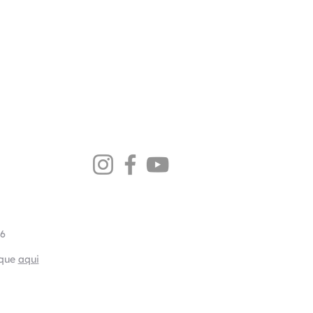
06
ique
aqui