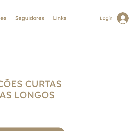
ões
Seguidores
Links
Login
CÕES CURTAS
IAS LONGOS
reço