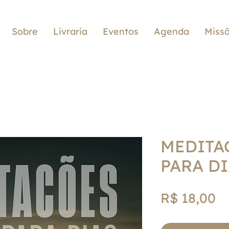
Sobre
Livraria
Eventos
Agenda
Miss
MEDITA
PARA D
P
R$ 18,00