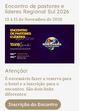
Encontro de pastores e
líderes Regional Sul 2026
13 à 15 de Novembro de 2026
Atenção!
É necessário fazer a reserva para
o hotel e a inscrição para o
encontro. São dois links
diferentes:
Inscrição do Encontro