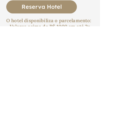
Reserva Hotel
O hotel disponibiliza o parcelamento:
- Valores acima de R$ 1000 em até 2x
no cartão de crédito.
- Valores acima de R$ 2000 em até 3x
no cartão de crédito.
Consulte sua reserva aqui:
Consultar reserva
Servindo à Igreja por meio da
comunhão, do cuidado e da Palavra.