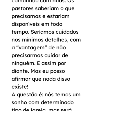
comunhão contínuas. Os
pastores saberiam o que
precisamos e estariam
disponíveis
em todo
tempo. Seríamos cuidados
nos mínimos detalhes, com
a “vantagem” de não
precisarmos cuidar de
ninguém. E assim por
diante. Mas eu posso
afirmar que nada disso
existe!
A questão é: nós temos um
sonho com determinado
tipo de igreja, mas será
que somos os membros
que a igreja sonha? E mais: