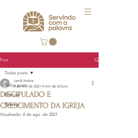
Post
Todos posts
Jamê Nobre
Todos posts
2 de fev. de 2021
9 min de leitura
DISCIPULADO E
Notícias
CRESCIMENTO DA IGREJA
Palavras
Atualizado:
4 de ago. de 2021