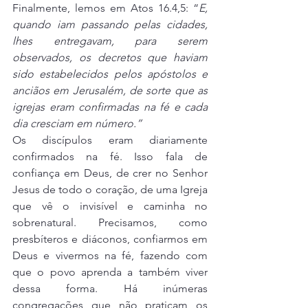
Finalmente, lemos em Atos 16.4,5: “
E, 
quando iam passando pelas cidades, 
lhes entregavam, para serem 
observados, os decretos que haviam 
sido estabelecidos pelos apóstolos e 
anciãos em Jerusalém, de sorte que as 
igrejas eram confirmadas na fé e cada 
dia cresciam em número.” 
Os discípulos eram diariamente 
confirmados na fé. Isso fala de 
confiança em Deus, de crer no Senhor 
Jesus de todo o coração, de uma Igreja 
que vê o invisível e caminha no 
sobrenatural. Precisamos, como 
presbíteros e diáconos, confiarmos em 
Deus e vivermos na fé, fazendo com 
que o povo aprenda a também viver 
dessa forma. Há inúmeras 
congregações que não praticam os 