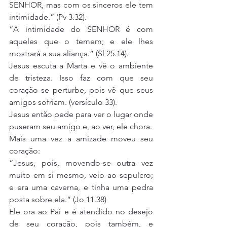
SENHOR, mas com os sinceros ele tem 
intimidade.” (Pv 3.32).
“A intimidade do SENHOR é com 
aqueles que o temem; e ele lhes 
mostrará a sua aliança.” (Sl 25.14).
Jesus escuta a Marta e vê o ambiente 
de tristeza. Isso faz com que seu 
coração se perturbe, pois vê que seus 
amigos sofriam. (versículo 33).
Jesus então pede para ver o lugar onde 
puseram seu amigo e, ao ver, ele chora.
Mais uma vez a amizade moveu seu 
coração:
“Jesus, pois, movendo-se outra vez 
muito em si mesmo, veio ao sepulcro; 
e era uma caverna, e tinha uma pedra 
posta sobre ela.” (Jo 11.38)
Ele ora ao Pai e é atendido no desejo 
de seu coração, pois também, e 