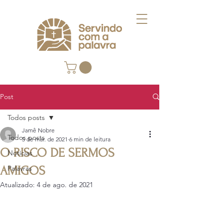
Post
Todos posts
Jamê Nobre
Todos posts
5 de mar. de 2021
6 min de leitura
O RISCO DE SERMOS
Notícias
AMIGOS
Palavras
Atualizado:
4 de ago. de 2021