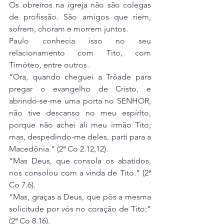
Os obreiros na igreja não são colegas 
de profissão. São amigos que riem, 
sofrem, choram e morrem juntos.
Paulo conhecia isso no seu 
relacionamento com Tito, com 
Timóteo, entre outros.
“Ora, quando cheguei a Trôade para 
pregar o evangelho de Cristo, e 
abrindo-se-me uma porta no SENHOR, 
não tive descanso no meu espírito, 
porque não achei ali meu irmão Tito; 
mas, despedindo-me deles, parti para a 
Macedônia.” (2ª Co 2.12,12).
“Mas Deus, que consola os abatidos, 
nos consolou com a vinda de Tito.” (2ª 
Co 7.6).
“Mas, graças a Deus, que pôs a mesma 
solicitude por vós no coração de Tito;” 
(2ª Co 8.16).