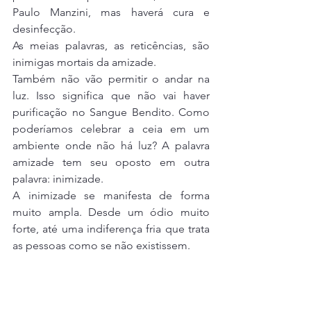
Paulo Manzini, mas haverá cura e 
desinfecção.
As meias palavras, as reticências, são 
inimigas mortais da amizade.
Também não vão permitir o andar na 
luz. Isso significa que não vai haver 
purificação no Sangue Bendito. Como 
poderíamos celebrar a ceia em um 
ambiente onde não há luz? A palavra 
amizade tem seu oposto em outra 
palavra: inimizade.
A inimizade se manifesta de forma 
muito ampla. Desde um ódio muito 
forte, até uma indiferença fria que trata 
as pessoas como se não existissem.
Podemos falar sobre certas pessoas: 
“
Eu não a odeio”,
 mas no coração 
temos uma atitude de indiferença, de 